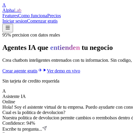
A
Alpha
Lab
Features
Como funciona
Precios
Iniciar sesion
Comenzar gratis
95% precision con datos reales
Agentes IA que
entienden
tu negocio
Crea chatbots inteligentes entrenados con tu informacion. Sin codigo, 
Crear agente gratis
Ver demo en vivo
Sin tarjeta de credito requerida
A
Asistente IA
Online
Hola! Soy el asistente virtual de tu empresa. Puedo ayudarte con consu
Cual es la politica de devolucion?
Nuestra politica de devolucion permite cambios o reembolsos dentro d
Confidence:
94
%
Escribe tu pregunta...